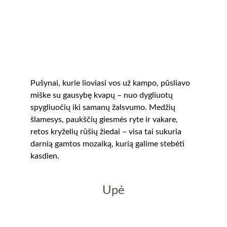
Pušynai, kurie liovia­si vos už kampo, pūs­lia­vo 
miške su gausybę kvapų – nuo dygliuotų 
spygliuočių iki samanų žalsvumo. Medžių 
šlamesys, paukščių giesmės ryte ir vakare, 
retos kryželių rūšių žiedai – visa tai sukuria 
darnią gamtos mozaiką, kurią galime stebėti 
kasdien.
Upė