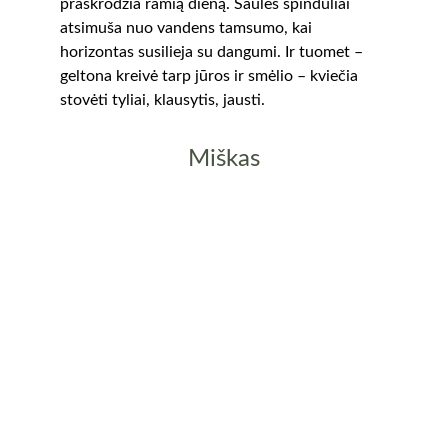
praskrodžia ramią dieną. Saulės spinduliai 
atsimuša nuo vandens tamsumo, kai 
horizontas susilieja su dangumi. Ir tuomet – 
geltona kreivė tarp jūros ir smėlio – kviečia 
stovėti tyliai, klausytis, jausti.
Miškas