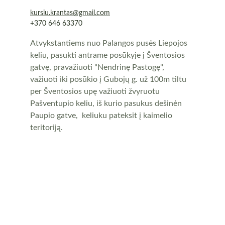
kursiu.krantas@gmail.com
+370 646 63370
Atvykstantiems nuo Palangos pusės Liepojos 
keliu, pasukti antrame posūkyje į Šventosios 
gatvę, pravažiuoti "Nendrinę Pastogę", 
važiuoti iki posūkio į Gubojų g. už 100m tiltu 
per Šventosios upę važiuoti žvyruotu 
Pašventupio keliu, iš kurio pasukus dešinėn 
Paupio gatve,  keliuku pateksit į kaimelio 
teritoriją. 