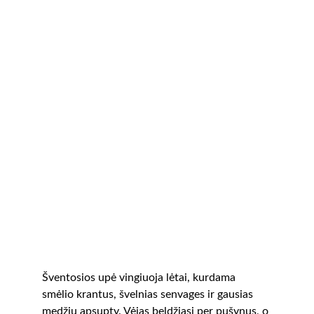
Šventosios upė vingiuoja lėtai, kurdama 
smėlio krantus, švelnias senvages ir gausias 
medžių apsupty. Vėjas beldžiasi per pušynus, o 